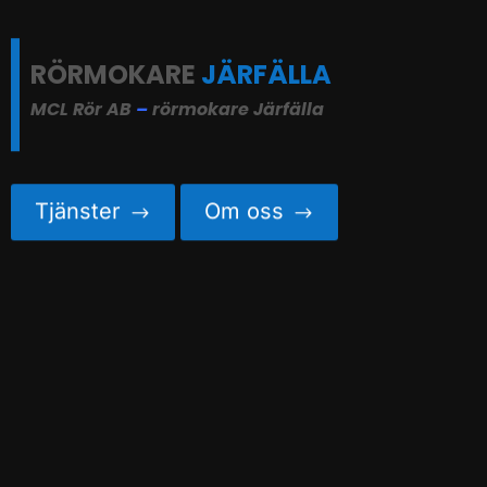
RÖRMOKARE
JÄRFÄLLA
MCL Rör AB
–
rörmokare Järfälla
Tjänster
Om oss
$
$