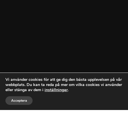
Vi använder cookies för att ge dig den bästa upplevelsen på vår
webbplats. Du kan ta reda på mer om vilka cookies vi använder
eller stänga av dem i
inställningar
.



Acceptera
RING
MEJLA
GILLA
DIN RÖRFIRMA FÖR